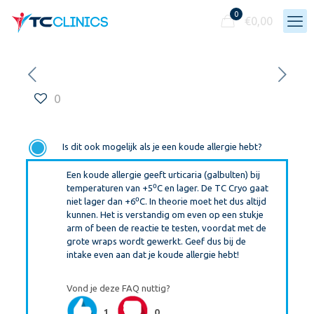
0
€
0,00
0
F
Is dit ook mogelijk als je een koude allergie hebt?
Een koude allergie geeft urticaria (galbulten) bij
temperaturen van +5⁰C en lager. De TC Cryo gaat
niet lager dan +6⁰C. In theorie moet het dus altijd
kunnen. Het is verstandig om even op een stukje
arm of been de reactie te testen, voordat met de
grote wraps wordt gewerkt. Geef dus bij de
intake even aan dat je koude allergie hebt!
Vond je deze FAQ nuttig?
1
0